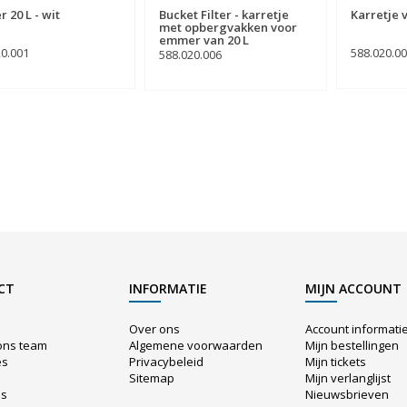
 20 L - wit
Bucket Filter - karretje
Karretje 
met opbergvakken voor
emmer van 20 L
20.001
588.020.0
588.020.006
CT
INFORMATIE
MIJN ACCOUNT
Over ons
Account informati
ons team
Algemene voorwaarden
Mijn bestellingen
es
Privacybeleid
Mijn tickets
Sitemap
Mijn verlanglijst
us
Nieuwsbrieven