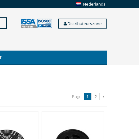
Nederlands
Distributeurszone
T
Page:
1
2