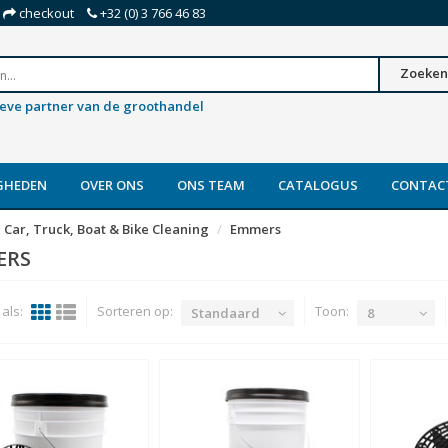
checkout
+32 (0) 3 766 46 83
Zoeken
ieve partner van de groothandel
GHEDEN
OVER ONS
ONS TEAM
CATALOGUS
CONTAC
Car, Truck, Boat & Bike Cleaning
Emmers
ERS
als:
Sorteren op:
Toon:
Standaard
8