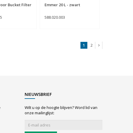
voor Bucket Filter
Emmer 20 L - zwart
05
588.020.003
1
2
NIEUWSBRIEF
e
Wilt u op de hoogte blijven? Word lid van
onze mailinglijst: