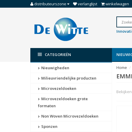
distributeurszone
verlanglijst
winkelwagen
Innovat
CATEGORIEËN
NIEUWI
Home
Nieuwigheden
EMM
Milieuvriendelijke producten
Microvezeldoeken
Bekijken 
Microvezeldoeken grote
formaten
Non Woven Microvezeldoeken
Sponzen