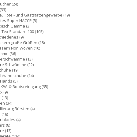
tücher
(24)
(33)
e, Hotel- und Gaststättengewerbe
(19)
ttes Super HACCP
(5)
pisch Gamma
(3)
-Tex Standard 100
(105)
chiedenes
(9)
asern große Größen
(18)
fasern Non Woven
(10)
ämme
(36)
berschwämme
(13)
re Schwämme
(22)
chuhe
(19)
hhandschuhe
(14)
 Hands
(5)
PKW- & Bootsreinigung
(95)
ex
(9)
r
(13)
ten
(34)
llierung Bürsten
(4)
e
(18)
r blades
(4)
ers
(8)
re
(13)
geräte
(114)