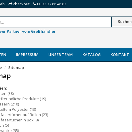
orb
checkout
00.32.37.66.46.83
Suchen
iver Partner vom Großhändler
TEN
IMPRESSUM
UNSER TEAM
KATALOG
KONTAKT
te
Sitemap
map
ien:
iten
(38)
freundliche Produkte
(19)
fasern
(210)
celtem Polyester
(13)
fasertücher auf Rollen
(23)
fasertücher in Box
(8)
on
(5)
 Zwecke
(95)