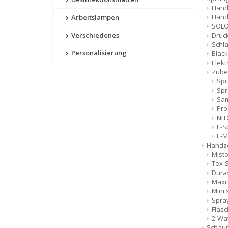
Hands
Hand
Arbeitslampen
SOL
Druc
Verschiedenes
Schl
Personalisierung
Blac
Elekt
Zubeh
Spr
Spr
Sa
Pro
NIT
E-S
E-M
Handze
Mist
Tex-
Dura
Maxi 
Mini
Spra
Flas
2-W
Schau