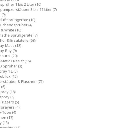
prüher 1 bis 2 Liter
(16)
pumpzerstäuber 3 bis 11 Liter
(7)
O
(9)
kluftsprühgeräte
(10)
auchendsprüher
(4)
k & White
(10)
rische Sprühgeräte
(7)
ör & Ersatzteile
(68)
ay-Matic
(18)
ay-Boy
(9)
mourai
(20)
-Matic / Resist
(16)
O Sprüher
(3)
pray 1 L
(5)
obilox
(15)
rstäuber & Flaschen
(75)
o
(6)
Spray
(18)
spray
(6)
Triggers
(5)
 sprayers
(4)
y-Tube
(4)
chen
(17)
ay
(13)
mgeräte
(41)