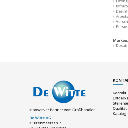
Ozong
Infrar
Desinf
Arbeit
Versc
Person
Marken:
Dosat
KONTA
Kontakt
Entdeck
Stellen
Qualität
Innovativer Partner vom Großhändler
Katalog
De Witte AG
Kluizenmeersen 7