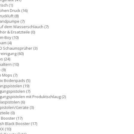
risch
(1)
hohen Druck
(16)
ruckluft
(8)
Handpumpe
(7)
auf dem Wasserschlauch
(7)
ör & Ersatzteile
(0)
am-Boy
(10)
Foam
(4)
O Schaumsprüher
(3)
reinigung
(60)
ps
(24)
altern
(10)
e
(9)
o Mops
(7)
ix Bodenpads
(5)
ungspistolen
(19)
igungspistolen
(7)
gungspistolen mit Produktschlaug
(2)
laspistolen
(6)
pistolen/Geräte
(3)
zteile
(0)
l Booster
(17)
sh Black Booster
(17)
XX
(10)