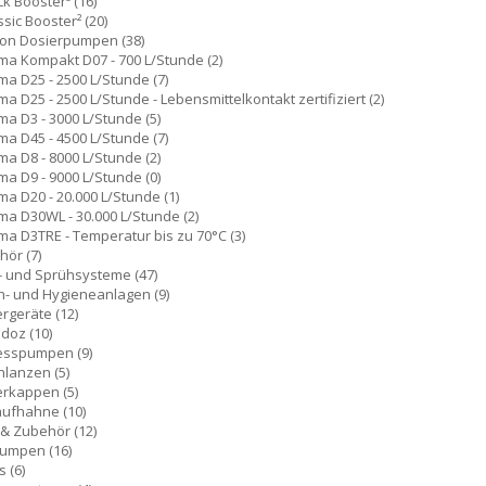
ck Booster³
(16)
ssic Booster²
(20)
ron Dosierpumpen
(38)
a Kompakt D07 - 700 L/Stunde
(2)
a D25 - 2500 L/Stunde
(7)
 D25 - 2500 L/Stunde - Lebensmittelkontakt zertifiziert
(2)
a D3 - 3000 L/Stunde
(5)
a D45 - 4500 L/Stunde
(7)
a D8 - 8000 L/Stunde
(2)
a D9 - 9000 L/Stunde
(0)
a D20 - 20.000 L/Stunde
(1)
a D30WL - 30.000 L/Stunde
(2)
a D3TRE - Temperatur bis zu 70°C
(3)
hör
(7)
- und Sprühsysteme
(47)
h- und Hygieneanlagen
(9)
ergeräte
(12)
adoz
(10)
esspumpen
(9)
hlanzen
(5)
erkappen
(5)
aufhahne
(10)
e & Zubehör
(12)
pumpen
(16)
rs
(6)