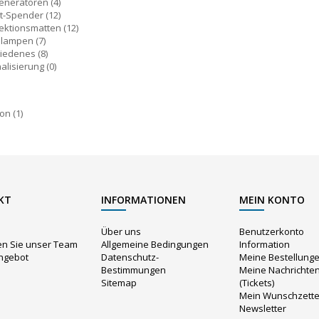
eneratoren
(4)
ot-Spender
(12)
ektionsmatten
(12)
slampen
(7)
hiedenes
(8)
alisierung
(0)
ron
(1)
KT
INFORMATIONEN
MEIN KONTO
Über uns
Benutzerkonto
en Sie unser Team
Allgemeine Bedingungen
Information
angebot
Datenschutz-
Meine Bestellung
Bestimmungen
Meine Nachrichte
Sitemap
(Tickets)
Mein Wunschzette
Newsletter