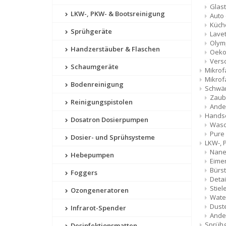
Glas
LKW-, PKW- & Bootsreinigung
Auto
Küch
Sprühgeräte
Lave
Olym
Handzerstäuber & Flaschen
Oeko
Vers
Schaumgeräte
Mikrof
Mikro
Bodenreinigung
Schw
Zau
Reinigungspistolen
Ande
Hands
Dosatron Dosierpumpen
Wasc
Pure
Dosier- und Sprühsysteme
LKW-, 
Nan
Hebepumpen
Eime
Bürs
Foggers
Detai
Stiel
Ozongeneratoren
Wate
Dust
Infrarot-Spender
Ande
Sprüh
Desinfektionsmatten