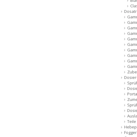
Bla
Cla
Dosat
Gamm
Gamm
Gamma
Gamm
Gamm
Gamm
Gamm
Gamm
Gamm
Gamm
Zube
Dosier
Sprü
Dosi
Port
Zum
Sprü
Dosi
Ausl
Teil
Hebe
Fogge