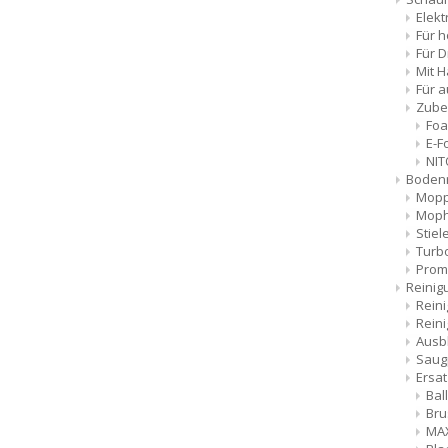
Elekt
Für 
Für D
Mit 
Für 
Zubeh
Fo
E-
NIT
Boden
Mop
Moph
Stiel
Turb
Prom
Reinig
Rein
Reini
Ausb
Saug
Ersat
Bal
Bru
MA