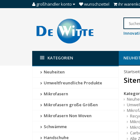
großhändler konto
wunschzettel
ihr warenk
Innovat
KATEGORIEN
NEUHEI
Startsei
Neuheiten
Site
Umweltfreundliche Produkte
Kategor
Mikrofasern
Neuhe
Umwelt
Mikrofasern große Größen
Mikro
Mikrofasern Non Woven
Recy
Mikro
Schwämme
Mikro
Carb
Handschuhe
Alle