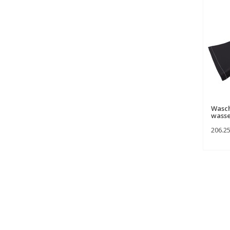
Wasc
wasse
206.2