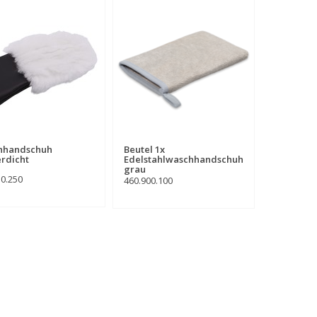
hhandschuh
Beutel 1x
rdicht
Edelstahlwaschhandschuh
grau
50.250
460.900.100