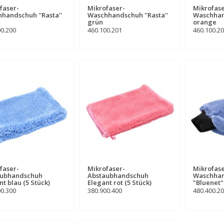
faser-
Mikrofaser-
Mikrofase
handschuh ''Rasta''
Waschhandschuh ''Rasta''
Waschhand
grün
orange
00.200
460.100.201
460.100.2
faser-
Mikrofaser-
Mikrofase
aubhandschuh
Abstaubhandschuh
Waschha
nt blau (5 Stück)
Elegant rot (5 Stück)
"Bluenet"
00.300
380.900.400
480.400.2