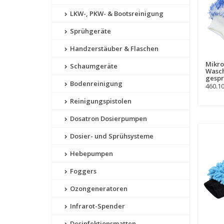
LKW-, PKW- & Bootsreinigung
Sprühgeräte
Handzerstäuber & Flaschen
Mikro
Schaumgeräte
Wasc
gespr
Bodenreinigung
460.1
Reinigungspistolen
Dosatron Dosierpumpen
Dosier- und Sprühsysteme
Hebepumpen
Foggers
Ozongeneratoren
Infrarot-Spender
Desinfektionsmatten