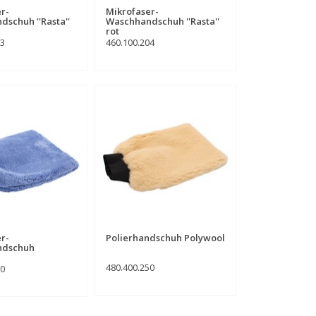
r-
Mikrofaser-
schuh ''Rasta''
Waschhandschuh ''Rasta''
rot
03
460.100.204
r-
Polierhandschuh Polywool
ndschuh
480.400.250
00