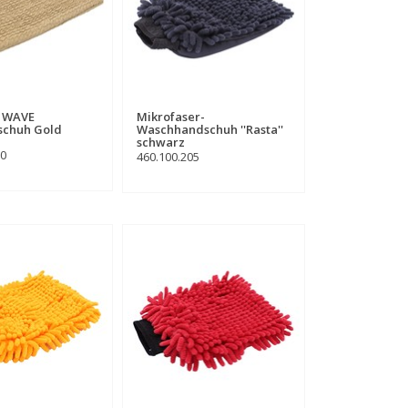
x WAVE
Mikrofaser-
chuh Gold
Waschhandschuh ''Rasta''
schwarz
00
460.100.205