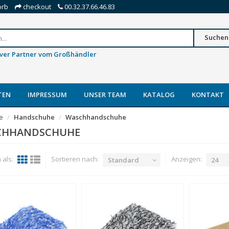
orb
checkout
00.32.37.66.46.83
Suchen
iver Partner vom Großhändler
TEN
IMPRESSUM
UNSER TEAM
KATALOG
KONTAKT
te
Handschuhe
Waschhandschuhe
CHHANDSCHUHE
als:
Sortieren nach:
Anzeigen:
Standard
24