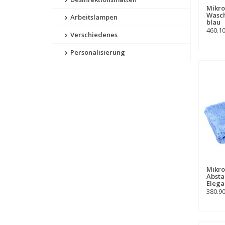
Mikro
Wasch
Arbeitslampen
blau
460.1
Verschiedenes
Personalisierung
Mikro
Abst
Elega
380.9