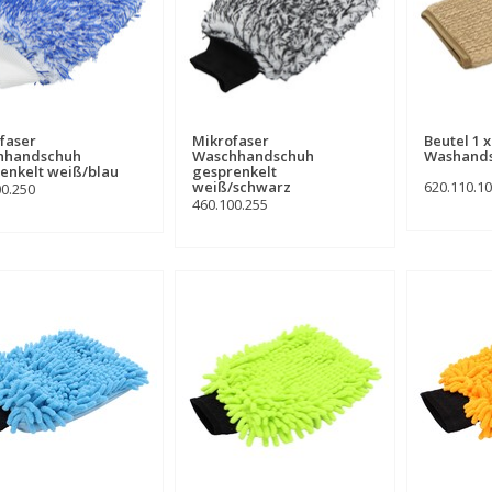
faser
Mikrofaser
Beutel 1 
hhandschuh
Waschhandschuh
Washands
enkelt weiß/blau
gesprenkelt
weiß/schwarz
620.110.1
00.250
460.100.255