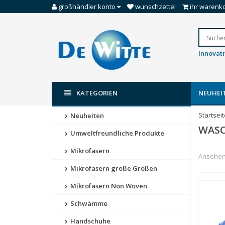
großhändler konto
wunschzettel
ihr warenk
Innovat
KATEGORIEN
NEUHEI
Startsei
Neuheiten
WAS
Umweltfreundliche Produkte
Mikrofasern
Ansehen 
Mikrofasern große Größen
Mikrofasern Non Woven
Schwämme
Handschuhe