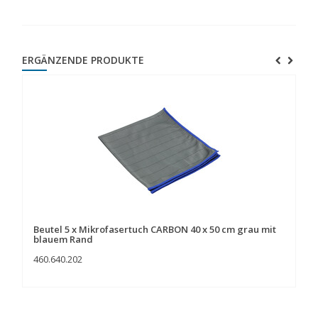
ERGÄNZENDE PRODUKTE
Beutel 5 x Mikrofasertuch CARBON 40 x 50 cm grau mit
Be
blauem Rand
460.640.202
46