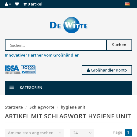
0
artikel
Suchen
Innovativer Partner vom Großhändler
Großhändler Konto
KATEGORIEN
Startseite
Schlagworte
hygiene unit
ARTIKEL MIT SCHLAGWORT HYGIENE UNIT
Page:
1
Am meisten angesehen
24