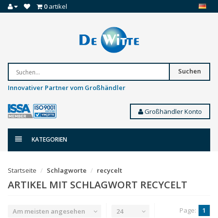
0
artikel
Suchen
Innovativer Partner vom Großhändler
Großhändler Konto
KATEGORIEN
Startseite
Schlagworte
recycelt
ARTIKEL MIT SCHLAGWORT RECYCELT
Page:
1
Am meisten angesehen
24