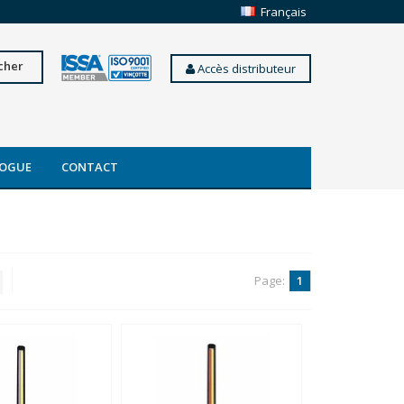
Français
cher
Accès distributeur
OGUE
CONTACT
Page:
1