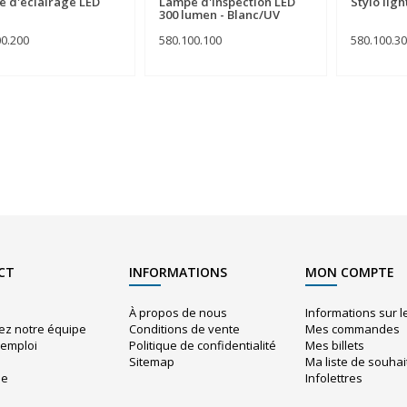
 d'éclairage LED
Lampe d'inspection LED
Stylo lig
300 lumen - Blanc/UV
00.200
580.100.100
580.100.3
CT
INFORMATIONS
MON COMPTE
À propos de nous
Informations sur 
ez notre équipe
Conditions de vente
Mes commandes
'emploi
Politique de confidentialité
Mes billets
Sitemap
Ma liste de souhai
ue
Infolettres