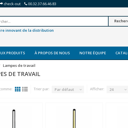
check-out
00.32.37.66.46.83
Recher
re innovant de la distribution
UX PRODUITS
À PROPOS DE NOUS
NOTRE ÉQUIPE
CATAL
Lampes de travail
ES DE TRAVAIL
 comme:
Trier par:
Afficher:
Par défaut
24