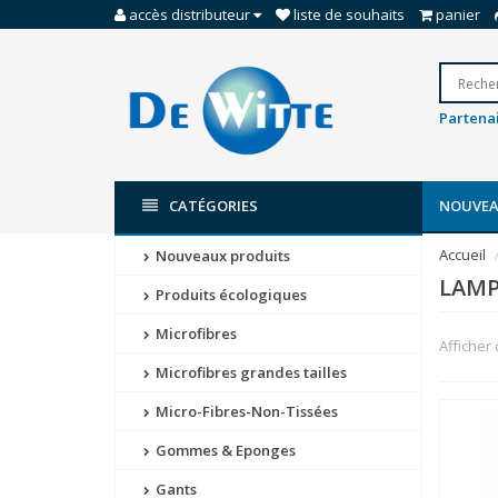
accès distributeur
liste de souhaits
panier
Partenai
CATÉGORIES
NOUVEA
Accueil
Nouveaux produits
LAMP
Produits écologiques
Microfibres
Afficher
Microfibres grandes tailles
Micro-Fibres-Non-Tissées
Gommes & Eponges
Gants