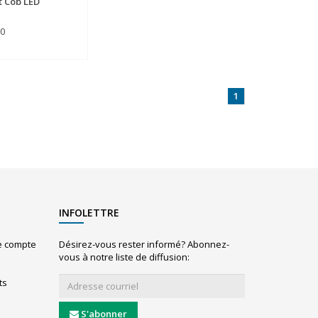
ht Cob LED
00
1
INFOLETTRE
le compte
Désirez-vous rester informé? Abonnez-
vous à notre liste de diffusion:
ts
S'abonner