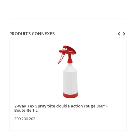
PRODUITS CONNEXES
2-Way Tex Spray tête double action rouge 360° +
2-
Bouteille 1 L
Bo
299.200.202
29