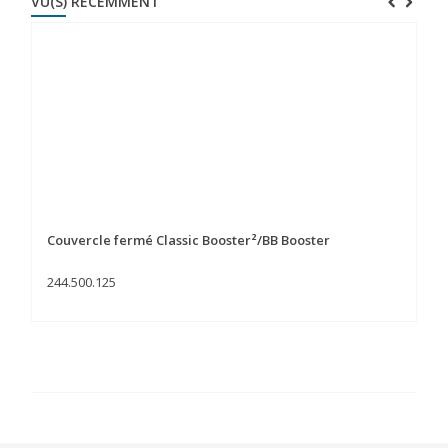
VU(S) RÉCEMMENT
Couvercle fermé Classic Booster²/BB Booster
244.500.125