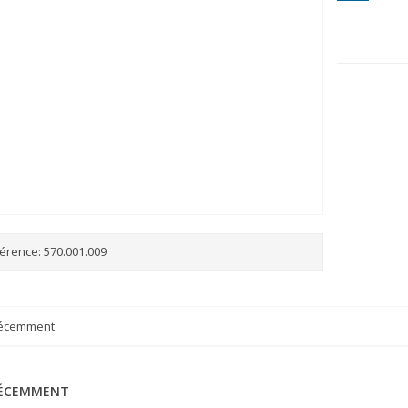
érence:
570.001.009
récemment
RÉCEMMENT