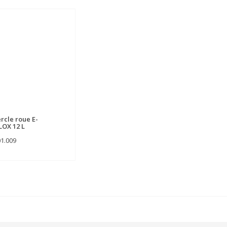
rcle roue E-
OX 12 L
01.009