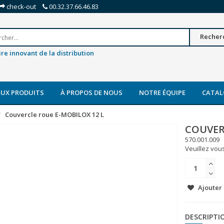
check-out
00.32.37.66.46.83
Recher
re innovant de la distribution
UX PRODUITS
À PROPOS DE NOUS
NOTRE ÉQUIPE
CATAL
Couvercle roue E-MOBILOX 12 L
COUVER
570.001.009
Veuillez vous
Ajouter 
DESCRIPTI