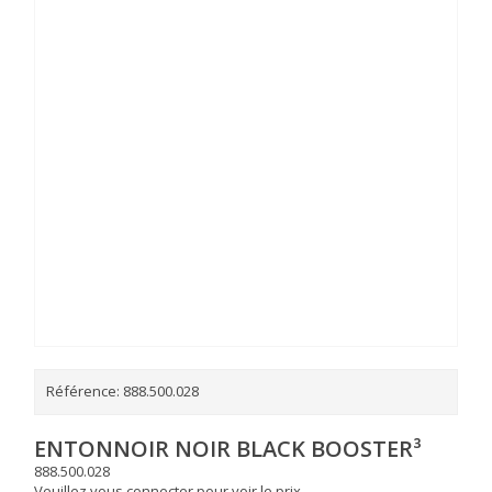
Référence:
888.500.028
ENTONNOIR NOIR BLACK BOOSTER³
888.500.028
Veuillez vous connecter pour voir le prix