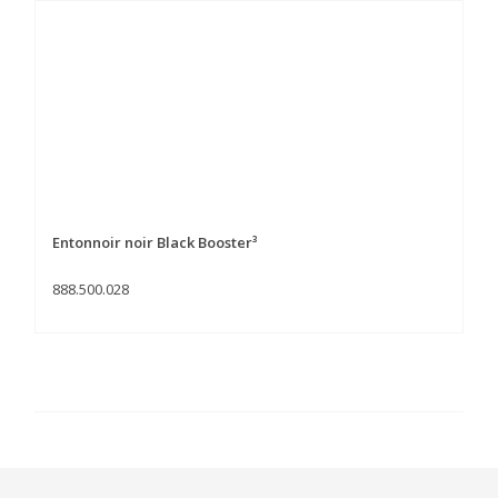
Entonnoir noir Black Booster³
888.500.028