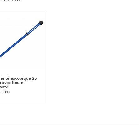
e télescopique 2 x
m avec boule
ante
00.800