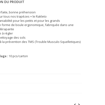
ON DU PRODUIT
arfaite, bonne préhension
ur tous nos trapèzes + le Rakleto
iabilité pour les petits et pour les grands
n forme de boule ergonomique, fabriquée dans une
idérapante
e à régler
 nettoyage des sols
à la prévention des TMS (Trouble Musculo-Squelletiques)
lage :
10 pcs/carton