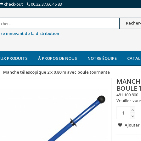
check-out
00.32.37.66.46.83
Recher
re innovant de la distribution
UX PRODUITS
À PROPOS DE NOUS
NOTRE ÉQUIPE
CATAL
Manche télescopique 2 x 0,80 m avec boule tournante
MANCHE
BOULE
481.100.800
Veuillez vous
Ajouter 