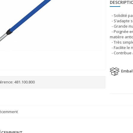
DESCRIPTI
- Solidité p
- S’adapte s
- Grande man
- Poignée e
matière ant
- Très simpl
- Facilite le
- Contribue 
Embal
érence:
481.100.800
récemment
RÉCEMMENT