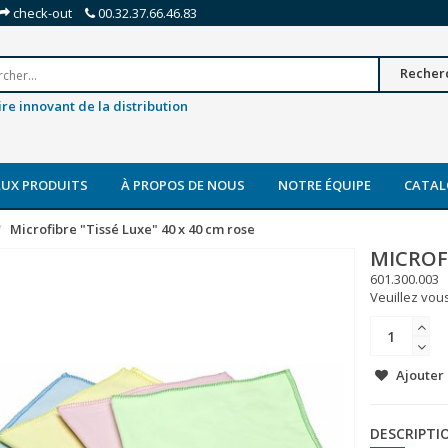
check-out
00.32.37.66.46.83
Recher
re innovant de la distribution
UX PRODUITS
À PROPOS DE NOUS
NOTRE ÉQUIPE
CATAL
Microfibre "Tissé Luxe" 40 x 40 cm rose
MICROFI
601.300.003
Veuillez vous
Ajouter 
DESCRIPTI