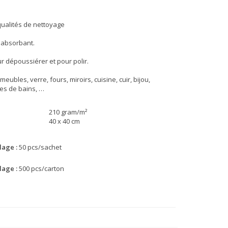
qualités de nettoyage
 absorbant.
r dépoussiérer et pour polir.
meubles, verre, fours, miroirs, cuisine, cuir, bijou,
les de bains, …
210 gram/m²
40 x 40 cm
lage :
50 pcs/sachet
lage :
500 pcs/carton