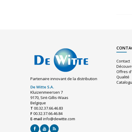
CONTA
Contact
Découvr
Offres d
Qualité
Partenaire innovant de la distribution
Catalog
De Witte S.A.
Kluizenmeersen 7
9170, Sint-Gillis-Waas
Belgique
T
00.32.37.66.46.83
F
00.32.37.66.46.84
E-mail
info@dewitte.com