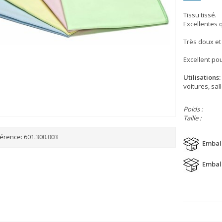
Tissu tissé.
Excellentes 
Très doux et
Excellent pou
Utilisations:
voitures, sal
Poids :
Taille :
érence:
601.300.003
Embal
Embal