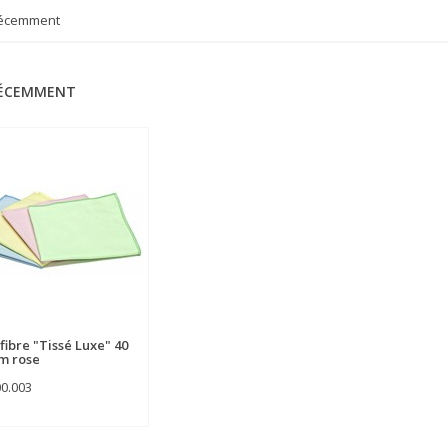
récemment
RÉCEMMENT
fibre "Tissé Luxe" 40
cm rose
00.003