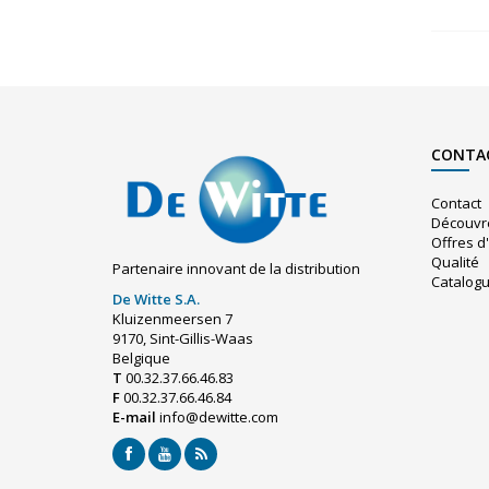
CONTA
Contact
Découvr
Offres d
Qualité
Partenaire innovant de la distribution
Catalog
De Witte S.A.
Kluizenmeersen 7
9170, Sint-Gillis-Waas
Belgique
T
00.32.37.66.46.83
F
00.32.37.66.46.84
E-mail
info@dewitte.com