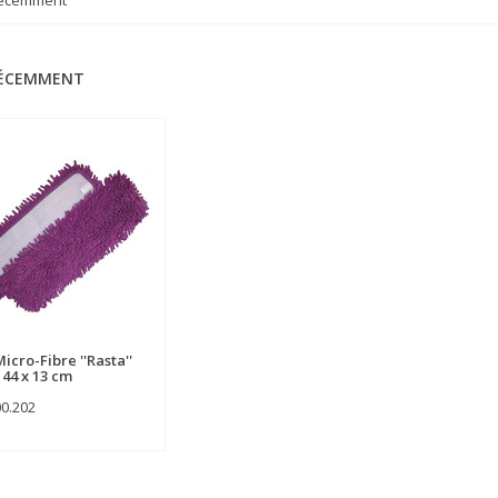
récemment
RÉCEMMENT
icro-Fibre ''Rasta''
 44 x 13 cm
00.202