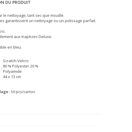
ON DU PRODUIT
r le nettoyage, tant sec que mouillé.
res garantissent un nettoyage ou un polissage parfait.
ro.
ilement aux trapèzes Deluxe.
ible en bleu.
Scratch-Velcro
80 % Polyester 20 %
:
Polyamide
44 x 13 cm
lage :
50 pcs/carton