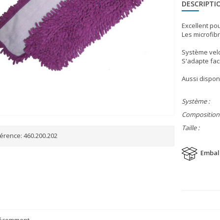
DESCRIPTI
Excellent pou
Les microfib
Système velc
S'adapte fac
Aussi dispon
Système :
Composition 
Taille :
érence:
460.200.202
Embal