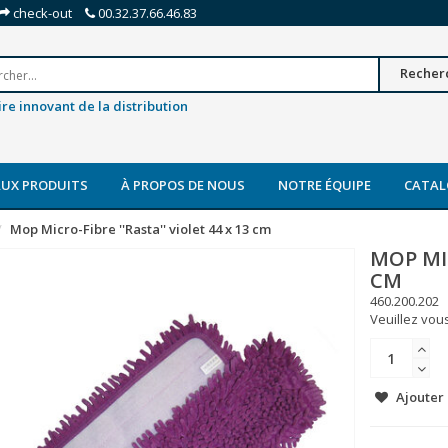
check-out
00.32.37.66.46.83
Recher
re innovant de la distribution
UX PRODUITS
À PROPOS DE NOUS
NOTRE ÉQUIPE
CATAL
Mop Micro-Fibre ''Rasta'' violet 44 x 13 cm
MOP MIC
CM
460.200.202
Veuillez vous
Ajouter 