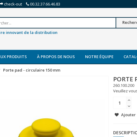
check-out
00.32.37.66.46.83
Recher
re innovant de la distribution
UX PRODUITS
À PROPOS DE NOUS
NOTRE ÉQUIPE
CATAL
Porte pad - circulaire 150 mm
PORTE P
260.100.200
Veuillez vous
Ajouter 
DESCRIPTI