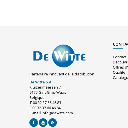
CONTA
Contact
Découvr
Offres d
Qualité
Partenaire innovant de la distribution
Catalog
De Witte S.A.
Kluizenmeersen 7
9170, Sint-Gillis-Waas
Belgique
T
00.32.37.66.46.83
F
00.32.37.66.46.84
E-mail
info@dewitte.com