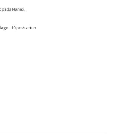
x pads Nanex.
lage :
10 pcs/carton