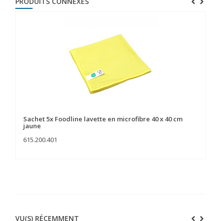
PRODUITS CONNEXES
Sachet 5x Foodline lavette en microfibre 40 x 40 cm
Sa
jaune
615.200.401
61
VU(S) RÉCEMMENT