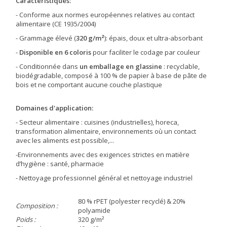
Caractéristiques:
- Conforme aux normes européennes relatives au contact
alimentaire (CE 1935/2004)
- Grammage élevé (
320 g/m²
): épais, doux et ultra-absorbant
-
Disponible en 6 coloris
pour faciliter le codage par couleur
- Conditionnée dans
un emballage en glassine
: recyclable,
biodégradable, composé à 100 % de papier à base de pâte de
bois et ne comportant aucune couche plastique
Domaines d'application:
- Secteur alimentaire : cuisines (industrielles), horeca,
transformation alimentaire, environnements où un contact
avec les aliments est possible,...
-Environnements avec des exigences strictes en matière
d’hygiène : santé, pharmacie
- Nettoyage professionnel général et nettoyage industriel
80 % rPET (polyester recyclé) & 20%
Composition :
polyamide
Poids :
320 g/m²