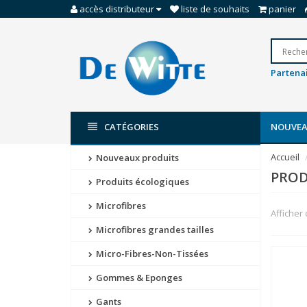
accès distributeur
liste de souhaits
panier
Partenai
CATÉGORIES
NOUVEA
Accueil
Nouveaux produits
PROD
Produits écologiques
Microfibres
Afficher
Microfibres grandes tailles
Micro-Fibres-Non-Tissées
Gommes & Eponges
Gants