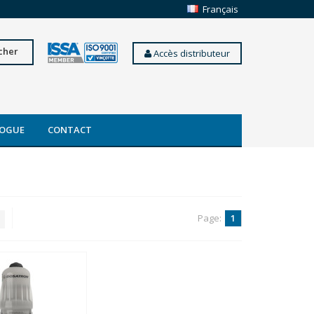
Français
cher
Accès distributeur
OGUE
CONTACT
Page:
1