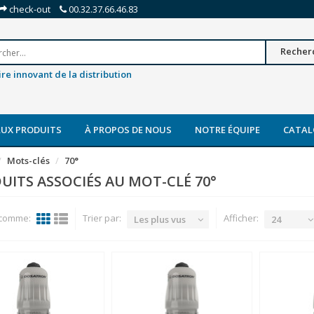
check-out
00.32.37.66.46.83
Recher
re innovant de la distribution
UX PRODUITS
À PROPOS DE NOUS
NOTRE ÉQUIPE
CATAL
Mots-clés
70°
UITS ASSOCIÉS AU MOT-CLÉ 70°
 comme:
Trier par:
Afficher:
Les plus vus
24