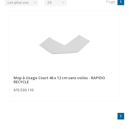
Page:
1
Les plus vus
24
Mop à Usage Court 46 x 12 cm sans voiles - RAPIDO
RECYCLE
615.530.110
1