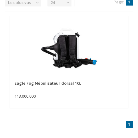
Page:
1
Les plus vus
24
Eagle Fog Nébulisateur dorsal 10L
113.000.000
1