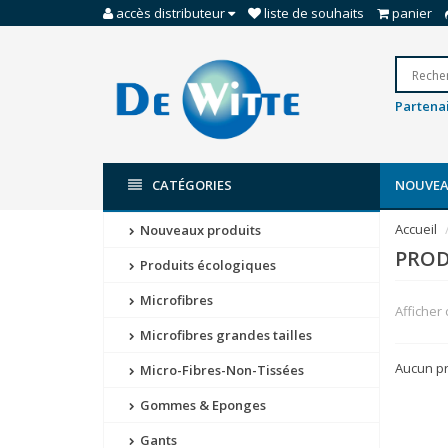
accès distributeur
liste de souhaits
panier
Partenai
CATÉGORIES
NOUVEA
Accueil
Nouveaux produits
PROD
Produits écologiques
Microfibres
Afficher
Microfibres grandes tailles
Aucun pro
Micro-Fibres-Non-Tissées
Gommes & Eponges
Gants