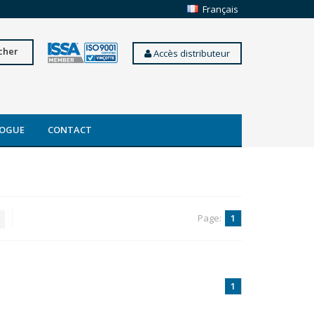
Français
cher
Accès distributeur
OGUE
CONTACT
Page:
1
1