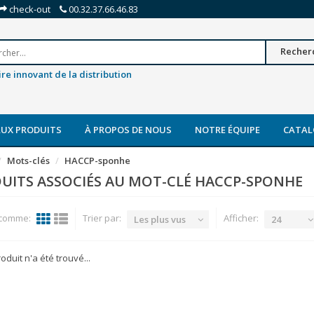
check-out
00.32.37.66.46.83
Recher
re innovant de la distribution
UX PRODUITS
À PROPOS DE NOUS
NOTRE ÉQUIPE
CATAL
Mots-clés
HACCP-sponhe
UITS ASSOCIÉS AU MOT-CLÉ HACCP-SPONHE
 comme:
Trier par:
Afficher:
Les plus vus
24
duit n'a été trouvé...