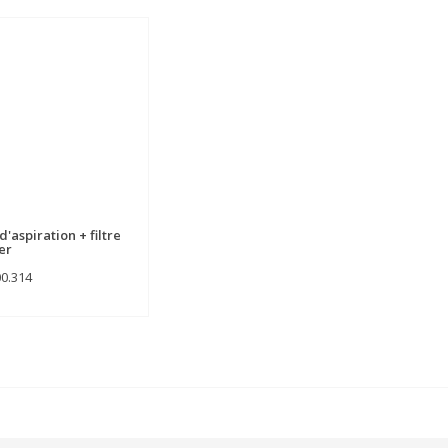
'aspiration + filtre
er
00.314