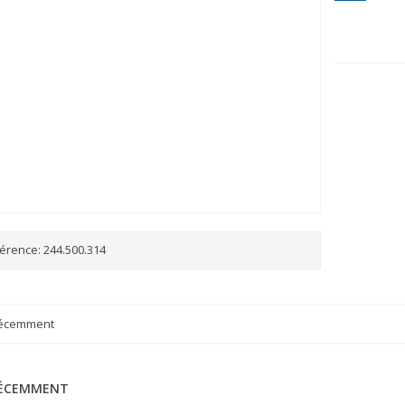
érence:
244.500.314
récemment
RÉCEMMENT