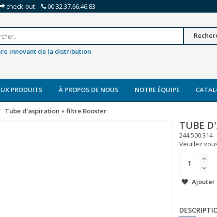
check-out
00.32.37.66.46.83
Recher
re innovant de la distribution
UX PRODUITS
À PROPOS DE NOUS
NOTRE ÉQUIPE
CATAL
Tube d'aspiration + filtre Booster
TUBE D
244.500.314
Veuillez vous
Ajouter 
DESCRIPTI