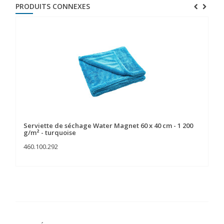
PRODUITS CONNEXES
Serviette de séchage Water Magnet 60 x 40 cm - 1 200
Se
g/m² - turquoise
g/
460.100.292
46