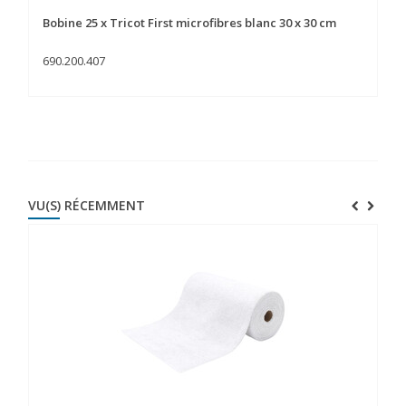
Bobine 25 x Tricot First microfibres blanc 30 x 30 cm
Bo
690.200.407
69
VU(S) RÉCEMMENT