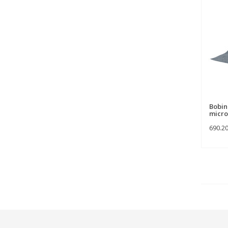
Bobine
micro
690.2