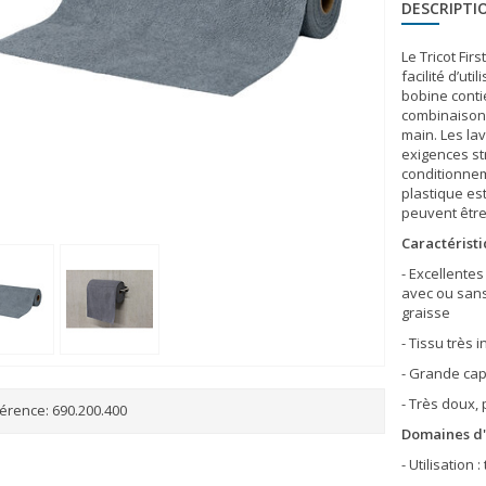
DESCRIPTI
Le Tricot Fir
facilité d’ut
bobine contie
combinaison 
main. Les la
exigences str
conditionnem
plastique est
peuvent être
Caractéristi
- Excellente
avec ou sans
graisse
- Tissu très 
- Grande cap
- Très doux, 
érence:
690.200.400
Domaines d'
- Utilisation