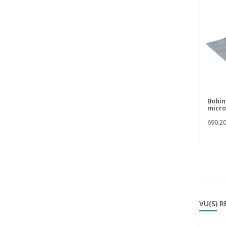
Bobine
micro
690.2
VU(S) 