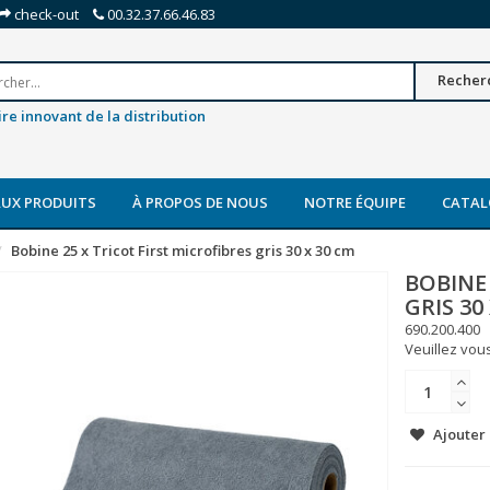
check-out
00.32.37.66.46.83
Recher
re innovant de la distribution
UX PRODUITS
À PROPOS DE NOUS
NOTRE ÉQUIPE
CATAL
Bobine 25 x Tricot First microfibres gris 30 x 30 cm
BOBINE 
GRIS 30
690.200.400
Veuillez vous
Ajouter 