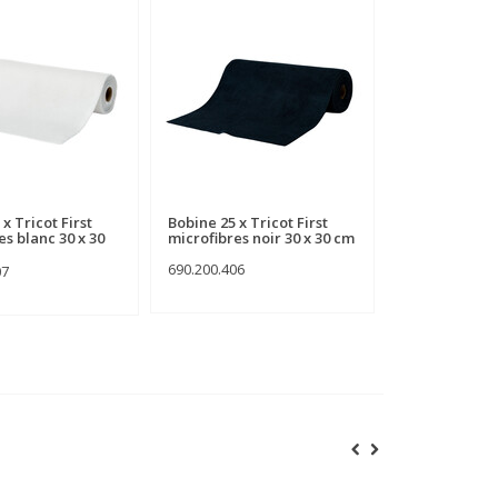
x Tricot First
Bobine 25 x Tricot First
Bobine 25 x Tr
es blanc 30 x 30
microfibres noir 30 x 30 cm
microfibres j
cm
690.200.406
07
690.200.401