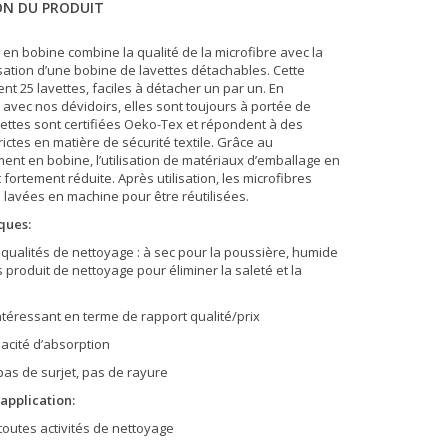
ON DU PRODUIT
st en bobine combine la qualité de la microfibre avec la
ilisation d’une bobine de lavettes détachables. Cette
nt 25 lavettes, faciles à détacher un par un. En
avec nos dévidoirs, elles sont toujours à portée de
vettes sont certifiées Oeko-Tex et répondent à des
ictes en matière de sécurité textile. Grâce au
ent en bobine, l’utilisation de matériaux d’emballage en
 fortement réduite. Après utilisation, les microfibres
 lavées en machine pour être réutilisées.
ques:
s qualités de nettoyage : à sec pour la poussière, humide
 produit de nettoyage pour éliminer la saleté et la
intéressant en terme de rapport qualité/prix
acité d’absorption
pas de surjet, pas de rayure
application:
 : toutes activités de nettoyage