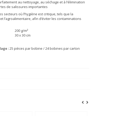
arfaitement au nettoyage, au séchage et à l’élimination
rtes de salissures importantes
les secteurs où l’hygiène est critique, tels que la
et l’agroalimentaire, afin d’éviter les contaminations
200 g/m²
30 x 30 cm
lage :
25 pièces par bobine / 24 bobines par carton