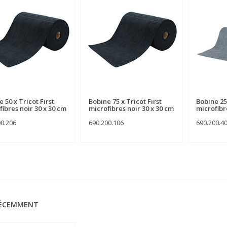
 50 x Tricot First
Bobine 75 x Tricot First
Bobine 25 
fibres noir 30 x 30 cm
microfibres noir 30 x 30 cm
microfibr
00.206
690.200.106
690.200.4
RÉCEMMENT