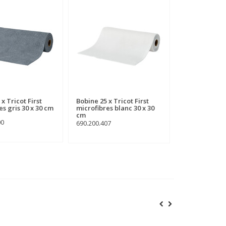
x Tricot First
Bobine 25 x Tricot First
Bobine 25 x Tr
es gris 30 x 30 cm
microfibres blanc 30 x 30
microfibres j
cm
cm
00
690.200.407
690.200.401