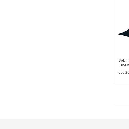
Bobine
micro
690.2