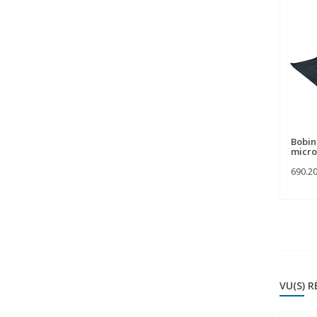
Bobine
micro
690.2
VU(S) 