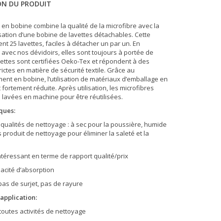
ON DU PRODUIT
st en bobine combine la qualité de la microfibre avec la
ilisation d’une bobine de lavettes détachables. Cette
nt 25 lavettes, faciles à détacher un par un. En
avec nos dévidoirs, elles sont toujours à portée de
vettes sont certifiées Oeko-Tex et répondent à des
ictes en matière de sécurité textile. Grâce au
ent en bobine, l’utilisation de matériaux d’emballage en
 fortement réduite. Après utilisation, les microfibres
 lavées en machine pour être réutilisées.
ques:
s qualités de nettoyage : à sec pour la poussière, humide
 produit de nettoyage pour éliminer la saleté et la
intéressant en terme de rapport qualité/prix
acité d’absorption
pas de surjet, pas de rayure
application:
 : toutes activités de nettoyage