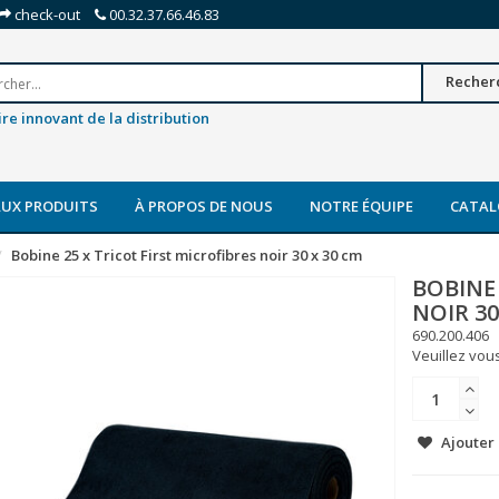
check-out
00.32.37.66.46.83
Recher
re innovant de la distribution
UX PRODUITS
À PROPOS DE NOUS
NOTRE ÉQUIPE
CATAL
Bobine 25 x Tricot First microfibres noir 30 x 30 cm
BOBINE 
NOIR 30
690.200.406
Veuillez vous
Ajouter 