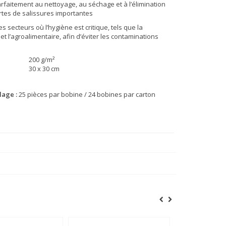
arfaitement au nettoyage, au séchage et à l’élimination
rtes de salissures importantes
les secteurs où l’hygiène est critique, tels que la
et l’agroalimentaire, afin d’éviter les contaminations
200 g/m²
30 x 30 cm
lage :
25 pièces par bobine / 24 bobines par carton