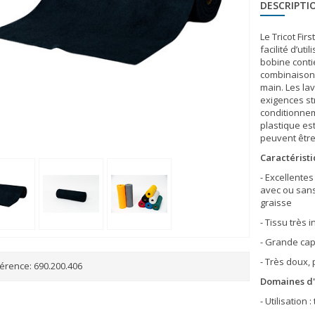
DESCRIPTI
Le Tricot Fir
facilité d’ut
bobine contie
combinaison 
main. Les la
exigences str
conditionnem
plastique est
peuvent être
Caractéristi
- Excellente
avec ou sans
graisse
- Tissu très 
- Grande cap
- Très doux, 
érence:
690.200.406
Domaines d'
- Utilisation