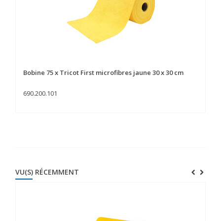
Bobine 75 x Tricot First microfibres jaune 30 x 30 cm
Bo
690.200.101
69
VU(S) RÉCEMMENT