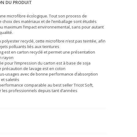
ON DU PRODUIT
ne microfibre écologique. Tout son process de
le choix des matériaux et de l’emballage sont étudiés
 au maximum l’impact environnemental, sans pour autant
ualité.
polyester recyclé, cette microfibre n’est pas teintée, afin
rejets polluants liés aux teintures
g est en carton recyclé et permet une présentation
en rayon
sée pour l’impression du carton est à base de soja
de précaution de lavage est en coton
tous-usages avec de bonne performance d’absorption
 et saletés
 performance comparable au best seller Tricot Soft,
ar les professionnels depuis tant d’années