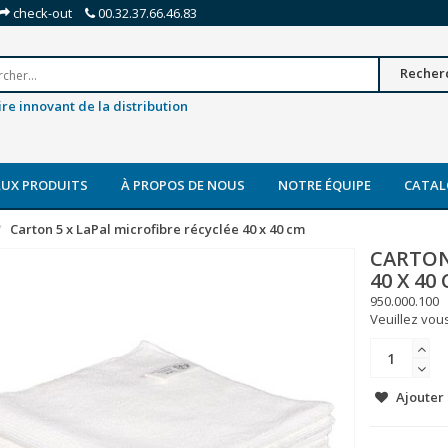
check-out
00.32.37.66.46.83
Recher
re innovant de la distribution
UX PRODUITS
À PROPOS DE NOUS
NOTRE ÉQUIPE
CATAL
Carton 5 x LaPal microfibre récyclée 40 x 40 cm
CARTON
40 X 40
950.000.100
Veuillez vous
Ajouter 