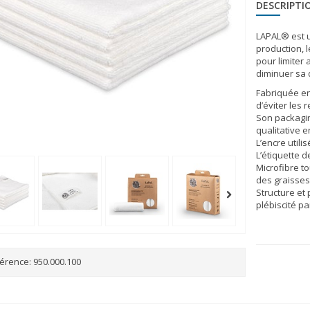
DESCRIPTI
LAPAL® est u
production, 
pour limiter
diminuer sa q
Fabriquée en 
d’éviter les 
Son packagin
qualitative 
L’encre utili
L’étiquette 
Microfibre 
des graisses
Structure et
plébiscité p
érence:
950.000.100