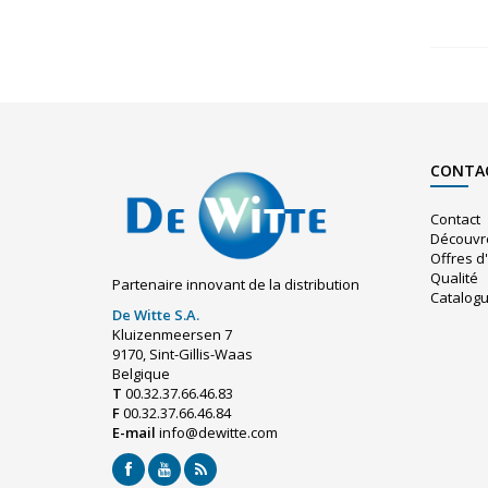
CONTA
Contact
Découvr
Offres d
Qualité
Partenaire innovant de la distribution
Catalog
De Witte S.A.
Kluizenmeersen 7
9170, Sint-Gillis-Waas
Belgique
T
00.32.37.66.46.83
F
00.32.37.66.46.84
E-mail
info@dewitte.com