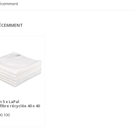
récemment
RÉCEMMENT
n 5 x LaPal
fibre récyclée 40 x 40
00.100