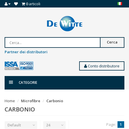
0
articoli
Cerca
Partner dei distributori
Conto distributore
CATEGORIE
Home
Microfibre
Carbonio
CARBONIO
Page:
1
Default
24