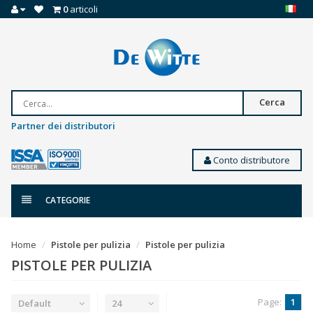
0
articoli
Cerca
Partner dei distributori
Conto distributore
CATEGORIE
Home
Pistole per pulizia
Pistole per pulizia
PISTOLE PER PULIZIA
Page:
1
Default
24