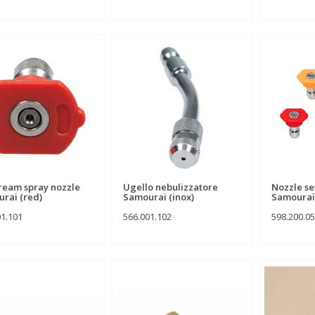
tream spray nozzle
Ugello nebulizzatore
Nozzle set
rai (red)
Samourai (inox)
Samouraï
01.101
566.001.102
598.200.0