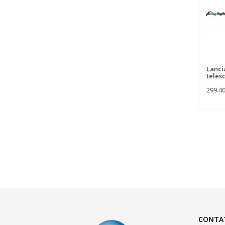
Lanci
teles
299.4
CONTA