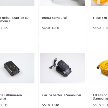
a nebulizzatrice 60
Ruota Samourai
Hose 6 m
amourai
01.005
566.001.006
566.001.0
ria Lithium-ion
Carica batteria Samourai
Estension
urai
Samourai
01.011
566.001.010
566.001.0