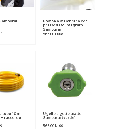
 Samourai
Pompa a membrana con
pressostato integrato
Samourai
07
566.001.008
e tubo 10 m
Ugello a getto piatto
 + raccordo
Samourai (verde)
19
566.001.100