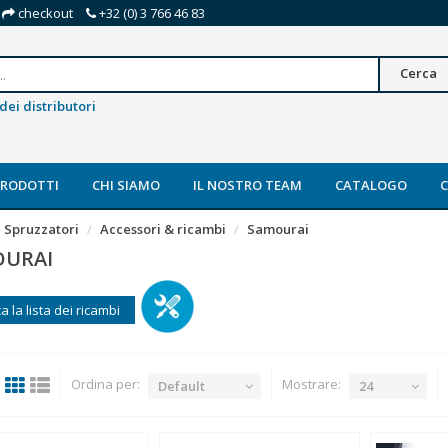
checkout
+32 (0) 3 766 46 83
Cerca
dei distributori
PRODOTTI
CHI SIAMO
IL NOSTRO TEAM
CATALOGO
Spruzzatori
Accessori & ricambi
Samourai
URAI
a la lista dei ricambi
Ordina per:
Mostrare:
Default
24