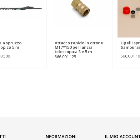
a a spruzzo
Attacco rapido in ottone
Ugelli sp
copica 5 m
M17*150 per lancia
Samourai
telescopica 3 e 5 m
00.500
566.001.1
566.001.125
TTI
INFORMAZIONI
IL MIO ACCOUN