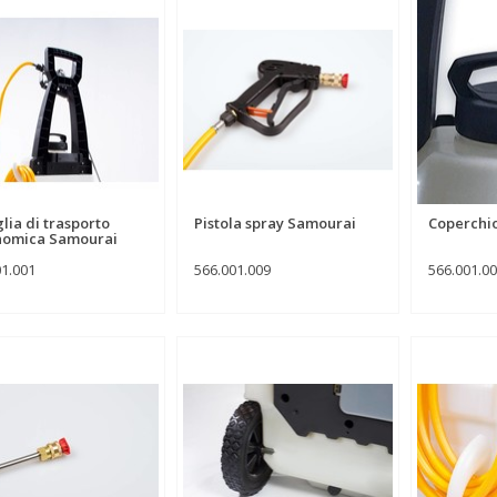
lia di trasporto
Pistola spray Samourai
Coperchi
nomica Samourai
01.001
566.001.009
566.001.0