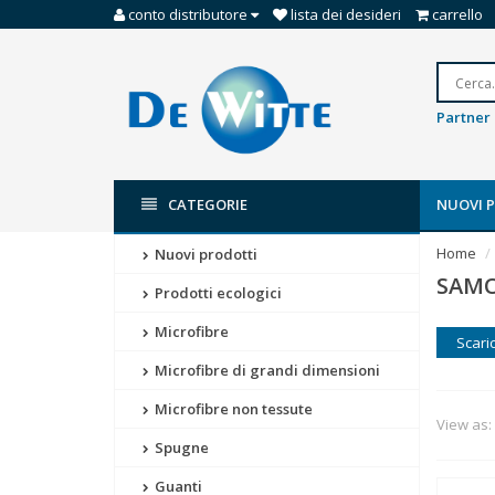
conto distributore
lista dei desideri
carrello
Partner 
CATEGORIE
NUOVI 
Home
Nuovi prodotti
SAMO
Prodotti ecologici
Microfibre
Scaric
Microfibre di grandi dimensioni
Microfibre non tessute
View as:
Spugne
Guanti