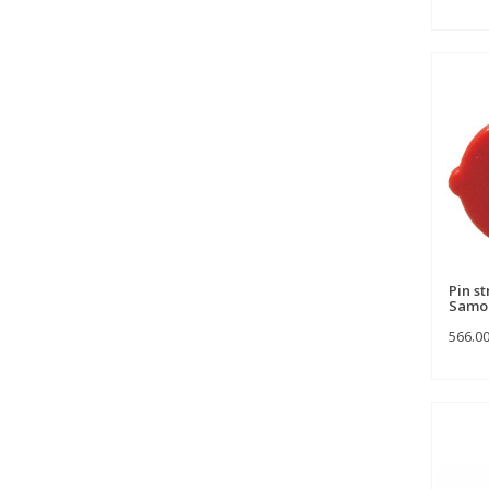
Pin s
Samou
566.0