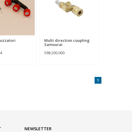
ruzzatori
Multi direction coupling
Samourai
04
598.200.000
1
T
NEWSLETTER