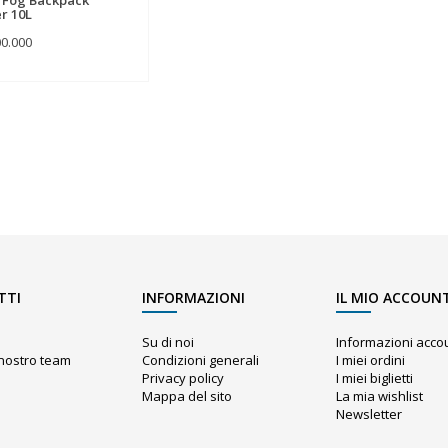
r 10L
00.000
TTI
INFORMAZIONI
IL MIO ACCOUN
Su di noi
Informazioni acco
l nostro team
Condizioni generali
I miei ordini
Privacy policy
I miei biglietti
Mappa del sito
La mia wishlist
o
Newsletter