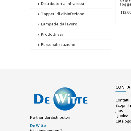
Distributori a infrarossi
fogge
113.0
Tappeti di disinfezione
Lampade da lavoro
Prodotti vari
Personalizzazione
CONTA
Contatti
Scopri i
Jobs
Qualità
Partner dei distributori
Catalog
De Witte
Kluizenmeersen 7