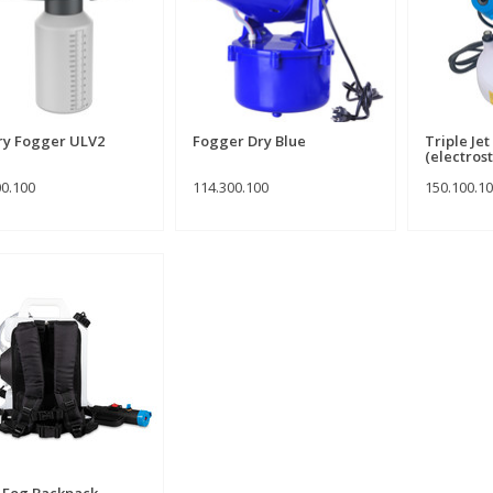
ry Fogger ULV2
Fogger Dry Blue
Triple Je
(electrost
00.100
114.300.100
150.100.1
 Fog Backpack