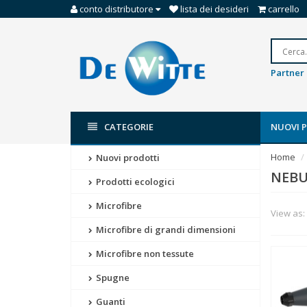
conto distributore
lista dei desideri
carrello
Partner 
CATEGORIE
NUOVI 
Home
Nuovi prodotti
NEBU
Prodotti ecologici
Microfibre
View as:
Microfibre di grandi dimensioni
Microfibre non tessute
Spugne
Guanti