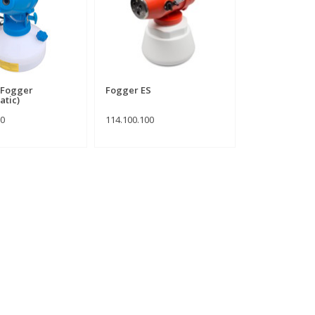
t Fogger
Fogger ES
atic)
00
114.100.100