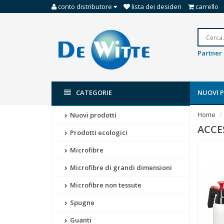
conto distributore
lista dei desideri
carrello
Partner 
CATEGORIE
NUOVI 
Home
Nuovi prodotti
ACCE
Prodotti ecologici
Microfibre
Microfibre di grandi dimensioni
Microfibre non tessute
Spugne
Guanti