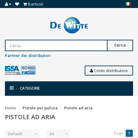
0
articoli
Cerca
Partner dei distributori
Conto distributore
CATEGORIE
Home
Pistole per pulizia
Pistole ad aria
PISTOLE AD ARIA
Page:
1
Default
24