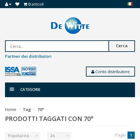
0
articoli
Cerca
Partner dei distributori
Conto distributore
CATEGORIE
Home
Tag
70°
PRODOTTI TAGGATI CON 70°
Page:
1
Popolarità
24