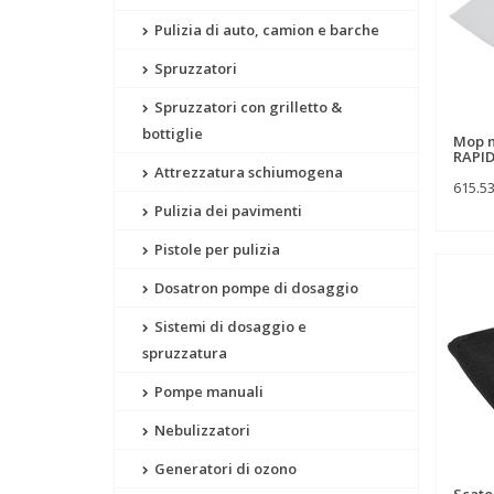
Pulizia di auto, camion e barche
Spruzzatori
Spruzzatori con grilletto &
bottiglie
Mop m
RAPI
Attrezzatura schiumogena
615.5
Pulizia dei pavimenti
Pistole per pulizia
Dosatron pompe di dosaggio
Sistemi di dosaggio e
spruzzatura
Pompe manuali
Nebulizzatori
Generatori di ozono
Scato