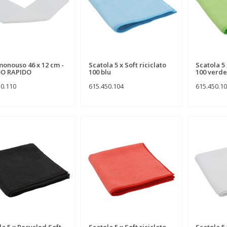
onouso 46 x 12 cm -
Scatola 5 x Soft riciclato
Scatola 5 
DO RAPIDO
100 blu
100 verde
30.110
615.450.104
615.450.1
la 5 x Recycled Soft
Scatola 5 x Soft riciclato
Scatola 5