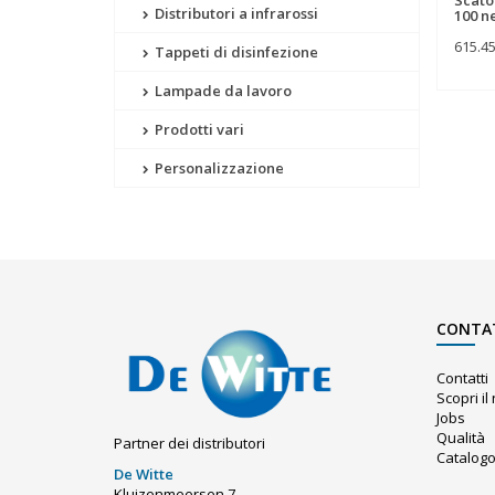
Distributori a infrarossi
100 n
615.4
Tappeti di disinfezione
Lampade da lavoro
Prodotti vari
Personalizzazione
CONTA
Contatti
Scopri i
Jobs
Qualità
Partner dei distributori
Catalog
De Witte
Kluizenmeersen 7