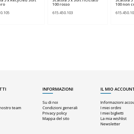
ero
100 rosso
100 non c
50.105
615.450.103
615.450.1
TTI
INFORMAZIONI
IL MIO ACCOUN
Su di noi
Informazioni acco
l nostro team
Condizioni generali
I miei ordini
Privacy policy
I miei biglietti
Mappa del sito
La mia wishlist
o
Newsletter