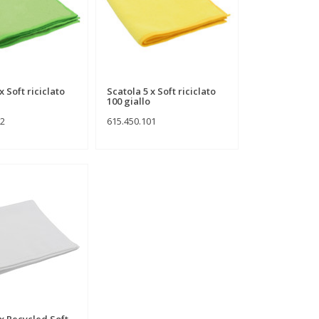
x Soft riciclato
Scatola 5 x Soft riciclato
100 giallo
02
615.450.101
 x Recycled Soft