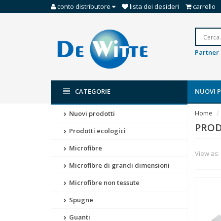
conto distributore
lista dei desideri
carrello
Partner 
CATEGORIE
NUOVI 
Home
Nuovi prodotti
PROD
Prodotti ecologici
Microfibre
View as:
Microfibre di grandi dimensioni
Microfibre non tessute
Spugne
Guanti