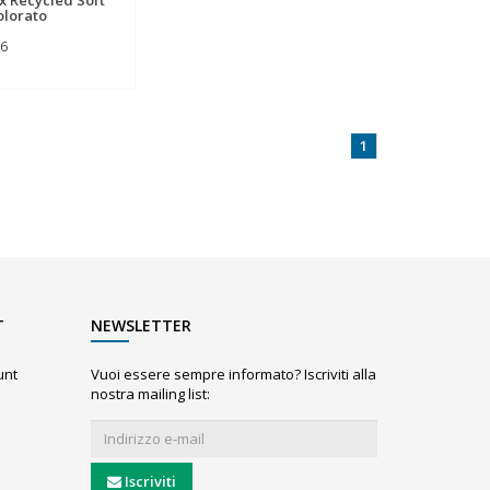
olorato
06
1
T
NEWSLETTER
unt
Vuoi essere sempre informato? Iscriviti alla
nostra mailing list:
Iscriviti