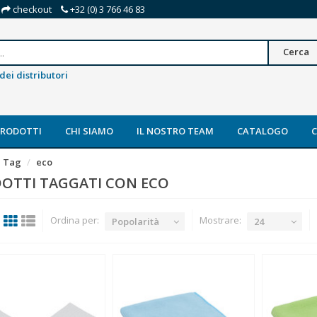
checkout
+32 (0) 3 766 46 83
Cerca
dei distributori
PRODOTTI
CHI SIAMO
IL NOSTRO TEAM
CATALOGO
Tag
eco
OTTI TAGGATI CON ECO
Ordina per:
Mostrare:
Popolarità
24