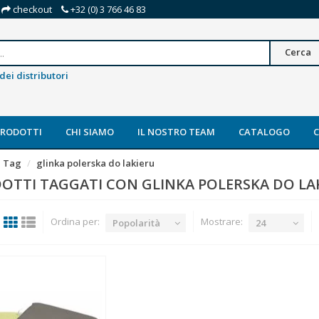
checkout
+32 (0) 3 766 46 83
Cerca
dei distributori
PRODOTTI
CHI SIAMO
IL NOSTRO TEAM
CATALOGO
Tag
glinka polerska do lakieru
OTTI TAGGATI CON GLINKA POLERSKA DO LA
Ordina per:
Mostrare:
Popolarità
24