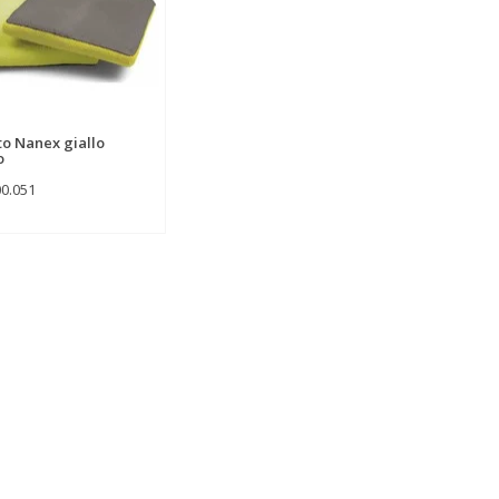
o Nanex giallo
o
00.051