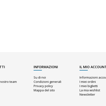
TTI
INFORMAZIONI
IL MIO ACCOUN
Su di noi
Informazioni acco
l nostro team
Condizioni generali
I miei ordini
Privacy policy
I miei biglietti
Mappa del sito
La mia wishlist
o
Newsletter