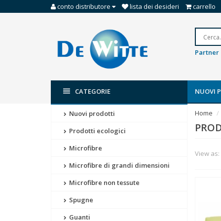
conto distributore
lista dei desideri
carrello
Partner 
CATEGORIE
NUOVI 
Home
Nuovi prodotti
PROD
Prodotti ecologici
Microfibre
View as:
Microfibre di grandi dimensioni
Microfibre non tessute
Spugne
Guanti