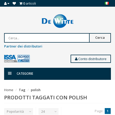
0
articoli
Cerca
Partner dei distributori
Conto distributore
CATEGORIE
Home
Tag
polish
PRODOTTI TAGGATI CON POLISH
Page:
1
Popolarità
24