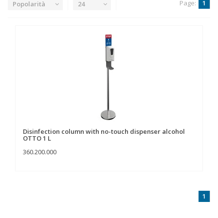
Page:
1
Popolarità
24
Disinfection column with no-touch dispenser alcohol
OTTO 1 L
360.200.000
1