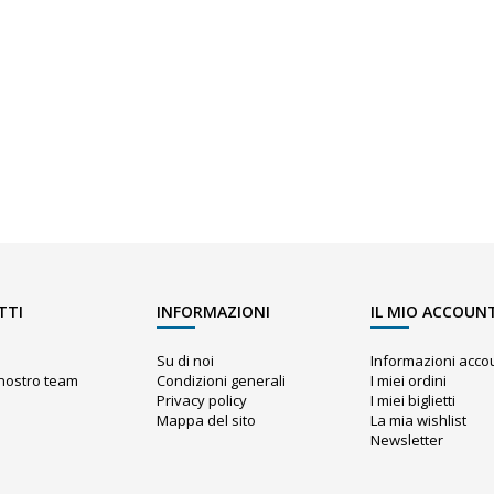
TTI
INFORMAZIONI
IL MIO ACCOUN
Su di noi
Informazioni acco
l nostro team
Condizioni generali
I miei ordini
Privacy policy
I miei biglietti
Mappa del sito
La mia wishlist
o
Newsletter