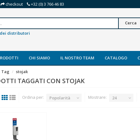
checkout
+32 (0) 3 766 46 83
Cerca
dei distributori
PRODOTTI
CHI SIAMO
IL NOSTRO TEAM
CATALOGO
Tag
stojak
OTTI TAGGATI CON STOJAK
Ordina per:
Mostrare:
Popolarità
24