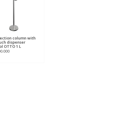
fection column with
uch dispenser
ol OTTO 1 L
00.000