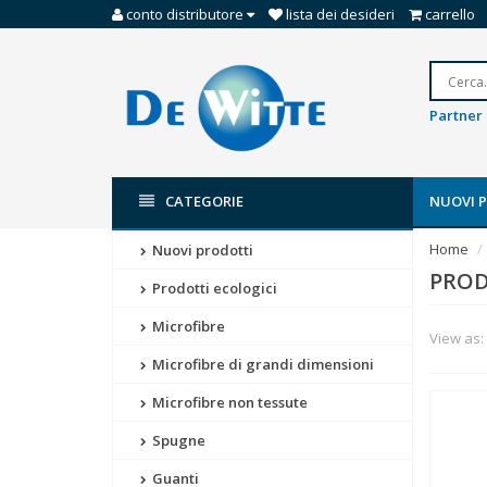
conto distributore
lista dei desideri
carrello
Partner 
CATEGORIE
NUOVI 
Home
Nuovi prodotti
PROD
Prodotti ecologici
Microfibre
View as:
Microfibre di grandi dimensioni
Microfibre non tessute
Spugne
Guanti