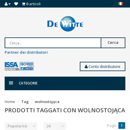
0
articoli
Cerca
Partner dei distributori
Conto distributore
CATEGORIE
Home
Tag
wolnostojąca
PRODOTTI TAGGATI CON WOLNOSTOJĄCA
Page:
1
Popolarità
24