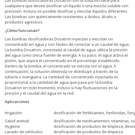
Las bombas dosificadoras Dosatron son la solución ideal para
cualquiera que desee dosificar un líquido o una mezcla soluble con
precisión. Incluso es posible dosificar y mezclar líquidos diferentes.
Las bombas son químicamente resistentes a ácidos, álcalis o
productos agresivos.
¿Cómo funcionan?
Las bombas dosificadoras Dosatron inyectan y mezclan un
concentrado en agua y son fáciles de conectar a un caudal de agua.
La bomba Dosatron, conectada al caudal de agua, utiliza la presión
del agua como única fuente de energía. A su paso, el agua activa el
pistón, que aspira el concentrado en el porcentaje establecido.
Dentro de la bomba, el concentrado se mezcla con el agua. A
continuación, la solución obtenida se distribuye a través de la
tubería o manguera. La cantidad de concentrado inyectada es
proporcional a la cantidad de agua que pasa por la bomba
Dosatron en todo momento, incluso si hay fluctuaciones en la
presión y el caudal del agua en la red.
Aplicaciones
Irrigación:
dosificación de fertilizantes, herbicidas, fung
Salud animal:
dosificación de medicamentos, vitaminas, su
Hygiene:
dosificación de productos de limpieza, desi
Lavado de vehículos:
dosificación de productos de limpieza