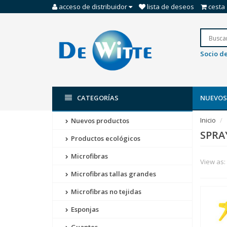
acceso de distribuidor
lista de deseos
cesta
Socio de
CATEGORÍAS
NUEVOS
Inicio
Nuevos productos
SPRA
Productos ecológicos
Microfibras
View as:
Microfibras tallas grandes
Microfibras no tejidas
Esponjas