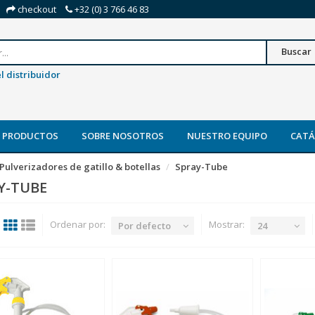
checkout
+32 (0) 3 766 46 83
Buscar
l distribuidor
 PRODUCTOS
SOBRE NOSOTROS
NUESTRO EQUIPO
CAT
Pulverizadores de gatillo & botellas
Spray-Tube
Y-TUBE
Ordenar por:
Mostrar:
Por defecto
24