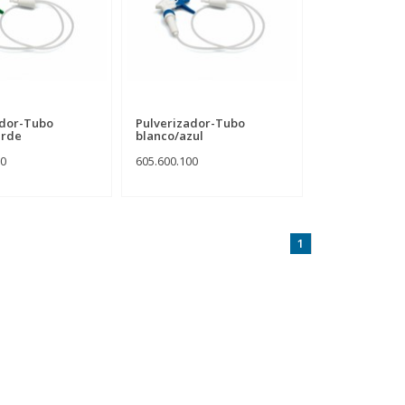
ador-Tubo
Pulverizador-Tubo
erde
blanco/azul
00
605.600.100
1