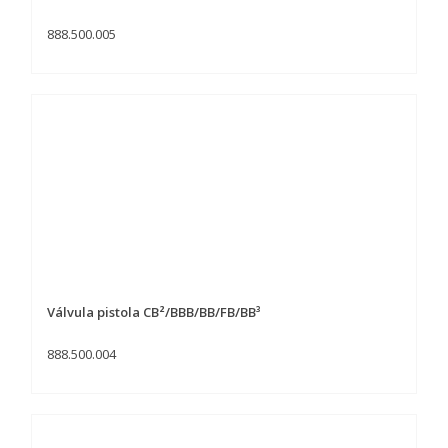
888.500.005
Válvula pistola CB²/BBB/BB/FB/BB³
888.500.004