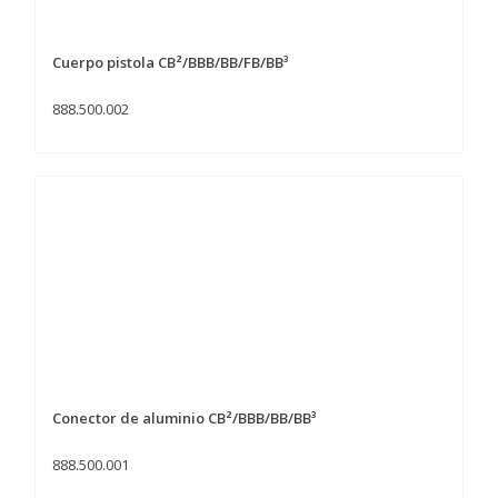
Cuerpo pistola CB²/BBB/BB/FB/BB³
888.500.002
Conector de aluminio CB²/BBB/BB/BB³
888.500.001