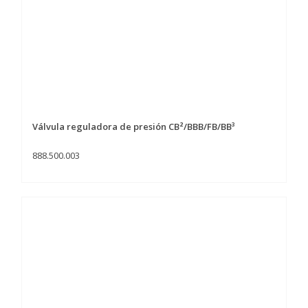
Válvula reguladora de presión CB²/BBB/FB/BB³
888.500.003