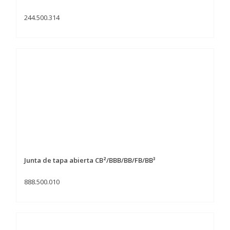
244.500.314
Junta de tapa abierta CB²/BBB/BB/FB/BB³
888.500.010