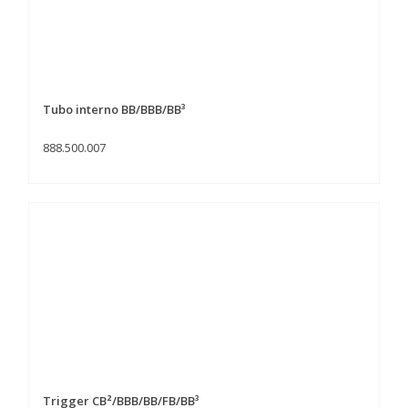
Tubo interno BB/BBB/BB³
888.500.007
Trigger CB²/BBB/BB/FB/BB³