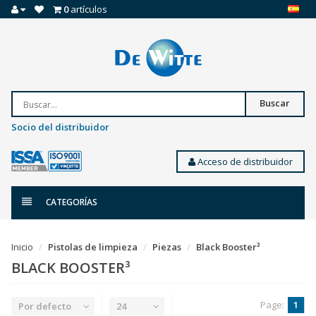
0
artículos
Buscar
Socio del distribuidor
Acceso de distribuidor
CATEGORÍAS
Inicio
Pistolas de limpieza
Piezas
Black Booster³
BLACK BOOSTER³
Page:
1
Por defecto
24