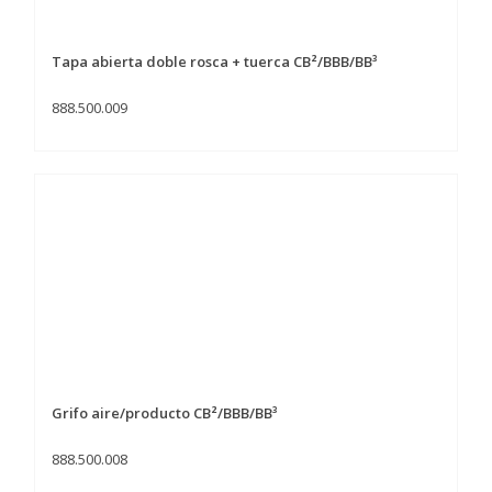
Tapa abierta doble rosca + tuerca CB²/BBB/BB³
888.500.009
Grifo aire/producto CB²/BBB/BB³
888.500.008