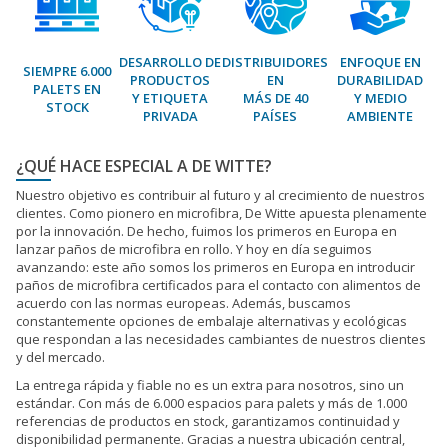
DESARROLLO DE
DISTRIBUIDORES
ENFOQUE EN
SIEMPRE 6.000
PRODUCTOS
EN
DURABILIDAD
PALETS EN
Y ETIQUETA
MÁS DE 40
Y MEDIO
STOCK
PRIVADA
PAÍSES
AMBIENTE
¿QUÉ HACE ESPECIAL A DE WITTE?
Nuestro objetivo es contribuir al futuro y al crecimiento de nuestros
clientes. Como pionero en microfibra, De Witte apuesta plenamente
por la innovación. De hecho, fuimos los primeros en Europa en
lanzar paños de microfibra en rollo. Y hoy en día seguimos
avanzando: este año somos los primeros en Europa en introducir
paños de microfibra certificados para el contacto con alimentos de
acuerdo con las normas europeas. Además, buscamos
constantemente opciones de embalaje alternativas y ecológicas
que respondan a las necesidades cambiantes de nuestros clientes
y del mercado.
La entrega rápida y fiable no es un extra para nosotros, sino un
estándar. Con más de 6.000 espacios para palets y más de 1.000
referencias de productos en stock, garantizamos continuidad y
disponibilidad permanente. Gracias a nuestra ubicación central,