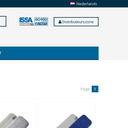
Nederlands
Distributeurszone
T
Page:
1