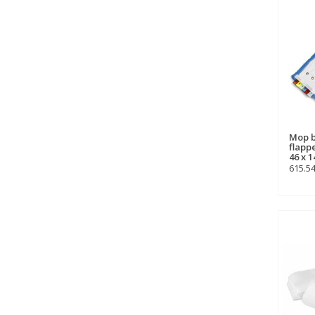
Mop b
flapp
46 x 
615.5