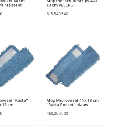
ovezel 44 cm
Mop met schuurstrips 44 x
ra resistent
13 cm VELCRO
10
615.540.540
vezel ''Rasta''
Mop Microvezel 44 x 13 cm
x 13 cm
''Rasta Pocket'' blauw
00
460.200.500