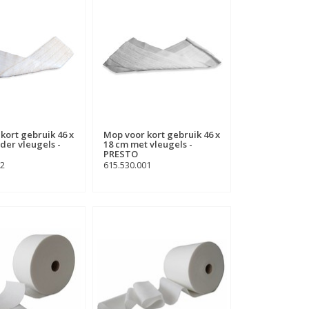
kort gebruik 46 x
Mop voor kort gebruik 46 x
der vleugels -
18 cm met vleugels -
PRESTO
02
615.530.001