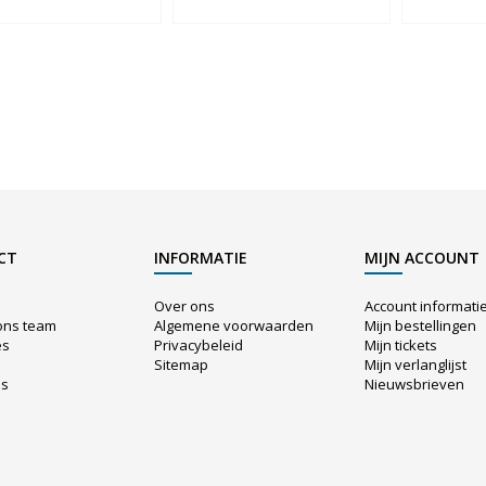
CT
INFORMATIE
MIJN ACCOUNT
Over ons
Account informati
ons team
Algemene voorwaarden
Mijn bestellingen
es
Privacybeleid
Mijn tickets
Sitemap
Mijn verlanglijst
us
Nieuwsbrieven