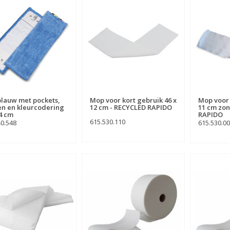
lauw met pockets,
Mop voor kort gebruik 46 x
Mop voor 
en en kleurcodering
12 cm - RECYCLED RAPIDO
11 cm zon
14 cm
RAPIDO
615.530.110
40.548
615.530.0