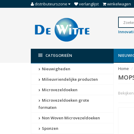
distributeurszone
verlanglijst
winkelwagen
Innovat
CATEGORIEËN
NIEUWI
Home
Nieuwigheden
MOP
Milieuvriendelijke producten
Microvezeldoeken
Bekijken 
Microvezeldoeken grote
formaten
Non Woven Microvezeldoeken
Sponzen