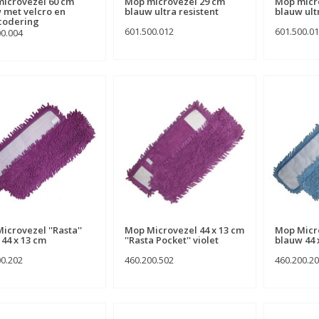
icrovezel 60 cm
Mop microvezel 29 cm
Mop micr
 met velcro en
blauw ultra resistent
blauw ult
codering
601.500.012
601.500.0
00.004
icrovezel ''Rasta''
Mop Microvezel 44 x 13 cm
Mop Micro
 44 x 13 cm
''Rasta Pocket'' violet
blauw 44 
00.202
460.200.502
460.200.2