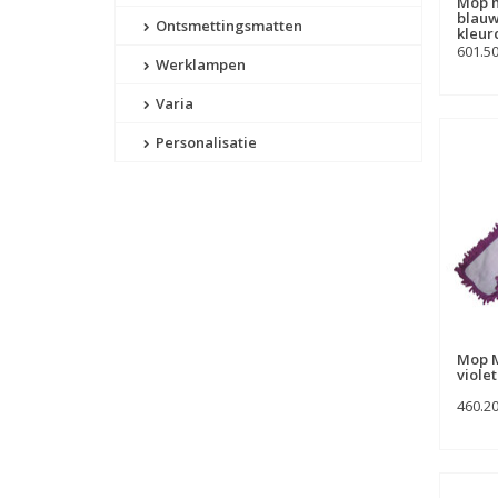
Mop m
blauw
Ontsmettingsmatten
kleur
601.5
Werklampen
Varia
Personalisatie
Mop M
violet
460.2