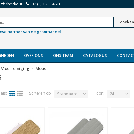
checkout
+32 (0) 3 766 46 83
Zoeken
ieve partner van de groothandel
GHEDEN
OVER ONS
ONS TEAM
CATALOGUS
CONTAC
Vloerreiniging
Mops
S
als:
Sorteren op:
Toon:
Standaard
24