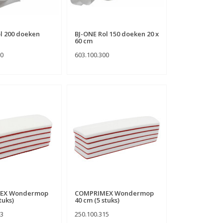
l 200 doeken
BJ-ONE Rol 150 doeken 20 x
60 cm
00
603.100.300
EX Wondermop
COMPRIMEX Wondermop
tuks)
40 cm (5 stuks)
03
250.100.315