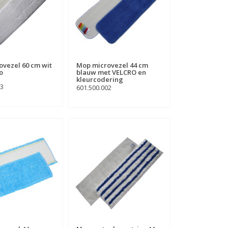
vezel 60 cm wit
Mop microvezel 44 cm
o
blauw met VELCRO en
kleurcodering
03
601.500.002