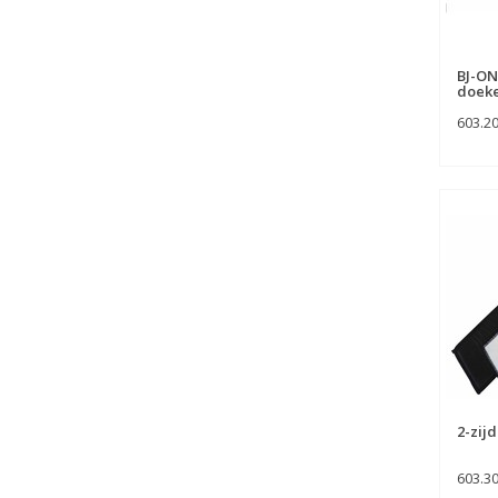
BJ-ON
doeke
603.2
2-zij
603.3