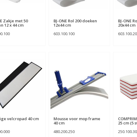
E Zakje met 50
BJ-ONE Rol 200 doeken
BJ-ONE Ro
n 12 x 44 cm
12x44 cm
20x44 cm
00.100
603.100.100
603.100.2
dige velcropad 40 cm
Mousse voor mop frame
COMPRIM
40 cm
25 cm (5 s
00.000
480.200.250
250.100.3