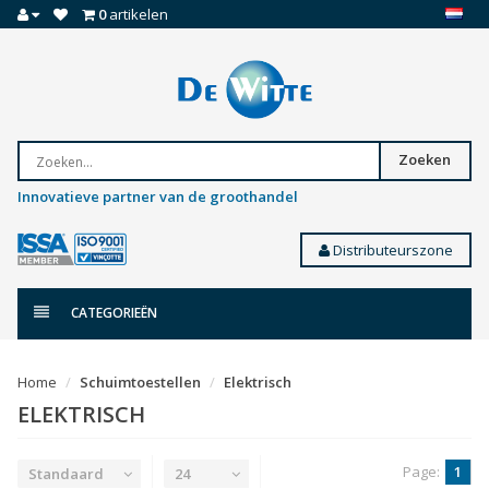
0
artikelen
Zoeken
Innovatieve partner van de groothandel
Distributeurszone
CATEGORIEËN
Home
Schuimtoestellen
Elektrisch
ELEKTRISCH
Page:
1
Standaard
24