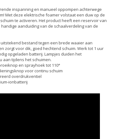
urende inspanning en manueel oppompen achterwege
m! Met deze elektrische foamer volstaat een duw op de
schuim te activeren. Het product heeft een reservoir van
n handige aanduiding van de schaalverdeling van de
 uitstekend bestand tegen een brede waaier aan
en zorgt voor dik, goed hechtend schuim. Werk tot 1 uur
edig opgeladen batterij. Lampjes duiden het
au aan tijdens het schuimen.
proeiknop en sprayhoek tot 110°
dieningsknop voor continu schuim
greerd overdrukventiel
thium-ionbatterij