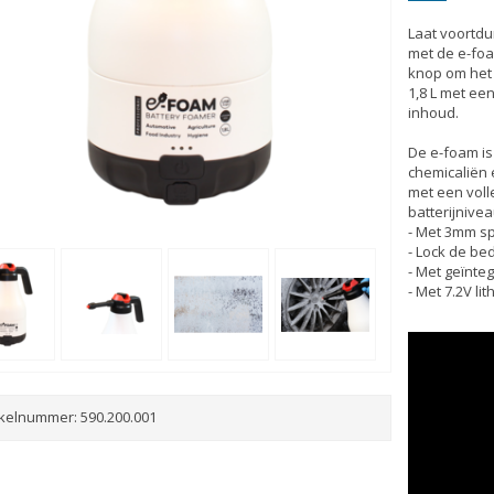
Laat voortd
met de e-foa
knop om het 
1,8 L met ee
inhoud.
De e-foam is
chemicaliën 
met een voll
batterijnive
- Met 3mm s
- Lock de be
- Met geïnte
- Met 7.2V li
ikelnummer:
590.200.001