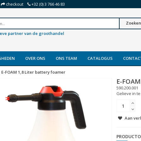
checkout
+32 (0) 3 766 46 83
Zoeken
ieve partner van de groothandel
GHEDEN
OVER ONS
ONS TEAM
CATALOGUS
CONTAC
E-FOAM 1,8 Liter battery foamer
E-FOAM
590.200.001
Gelieve in te
Aan ver
PRODUCTO