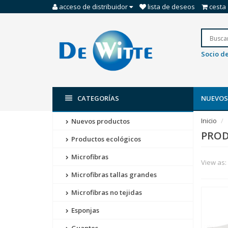
acceso de distribuidor
lista de deseos
cesta
Socio de
CATEGORÍAS
NUEVOS
Inicio
Nuevos productos
PROD
Productos ecológicos
Microfibras
View as:
Microfibras tallas grandes
Microfibras no tejidas
Esponjas