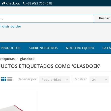
checkout
+32 (0) 3 766 46 83
Buscar
l distribuidor
 PRODUCTOS
SOBRE NOSOTROS
NUESTRO EQUIPO
CAT
Etiquetas
glasdoek
UCTOS ETIQUETADOS COMO 'GLASDOEK'
Ordenar por:
Mostrar:
Popularidad
24