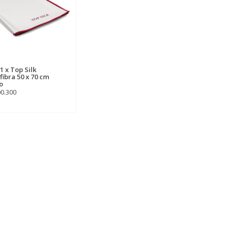
1 x Top Silk
fibra 50 x 70 cm
o
00.300