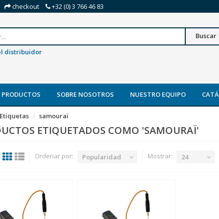
checkout
+32 (0) 3 766 46 83
Buscar
l distribuidor
 PRODUCTOS
SOBRE NOSOTROS
NUESTRO EQUIPO
CAT
Etiquetas
samouraï
UCTOS ETIQUETADOS COMO 'SAMOURAÏ'
Ordenar por:
Mostrar:
Popularidad
24