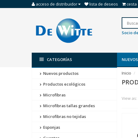
acceso de distribuidor
lista de deseos
cesta
Socio de
CATEGORÍAS
NUEVOS
Inicio
Nuevos productos
PROD
Productos ecológicos
Microfibras
View as:
Microfibras tallas grandes
Microfibras no tejidas
Esponjas