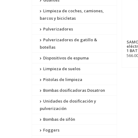
Guantes
Limpieza de coches, camiones,
barcos y bicicletas
Pulverizadores
Pulverizadores de gatillo &
SAMO
eléct
botellas
1 BAT
566.0
Dispositivos de espuma
Limpieza de suelos
Pistolas de limpieza
Bombas dosificadoras Dosatron
Unidades de dosificación y
pulverización
Bombas de sifón
Foggers