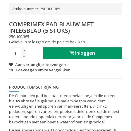
Artikelnummer:
250.100.365
COMPRIMEX PAD BLAUW MET
INLEGBLAD (5 STUKS)
250.100.365
Gelieve in te loggen om de prijs te bekijken
Inloggen
Aan verlanglijst toevoegen
Toevoegen om te vergelijken
PRODUCTOMSCHRIJVING
De Comprimex pad bestaat uit een melaminegom die op een
blauw abrasief is gelijmd. De melaminegom verwijdert
eenvoudig en snel sporen van markeerstiften, vilt, inkt,
potloden, sporen van zolen, poetsmiddelen, enz. op de meest
uiteenlopende oppervlakken. Voor gebruik de Comprimex
bevochtigen met een beetje water of reinigingsmiddel.
De melaminespons werkt door middel van ‘micro-abrasie’. Bij